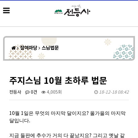
참여마당
스님법문
주지스님 10월 초하루 법문
전등사
0건
4,005회
18-12-18 08:42
10
1
?
월
일은 무엇의 마지막 달이지요
올가을의 마지막
.
달입니다
?
지금 들판에 추수가 거의 다 끝났지요
그리고 옛날 같