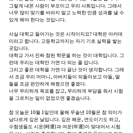
.
그렇게 내몬 사람이 부모이고 우리 사회입니다
그래서
너무 많이 맞기를 바라지 말고 노력한 만큼 성과를 낼 수
.
있게 해야 한다는 것입니다
?
사실 대학교 들어가는 것은 시작이지요
대학은 아카데
.
미라고 합니다
고등학교까지는 자기 기초 실력을 쌓는
.
곳입니다
.
대학교 가서 진짜 참된 학문을 하는 것이 대학입니다
그
.
런데 우리는 대학만 가면 다 되는 줄 압니다
.
그리고 좋은 대학을 가면 다 끝난 것이 생각합니다
그래
,
,
서 조금 우리 어머니
아버지들이 되돌아보고 아들
딸
.
들을 조금 편안하게 해줬으면 좋겠다
,
너무 무리하게 목표를 잡고
무리하게 부담을 줘서 시험
.
을 그르치는 일이 없었으면 좋겠습니다
10
1
10
참 오늘은
월
일인데 올해 무술년
월은 참 의미가
.
,
,
남다르게 깊은 날입니다
깊은 해운
연도이기도 하고
(
)
(
)
수험생들도 시운
時運
과 여운
年運
이 맞대어서 시험