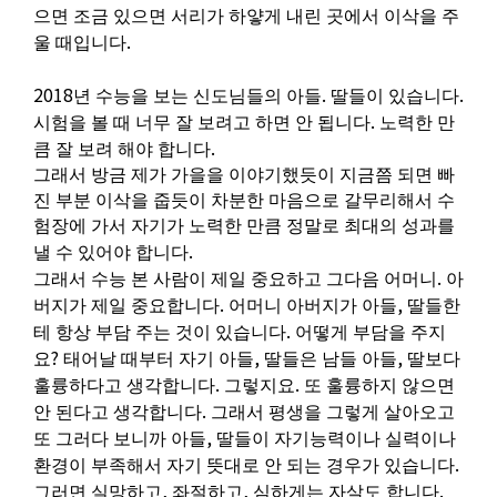
으면 조금 있으면 서리가 하얗게 내린 곳에서 이삭을 주
.
울 때입니다
2018
.
.
년 수능을 보는 신도님들의 아들
딸들이 있습니다
.
시험을 볼 때 너무 잘 보려고 하면 안 됩니다
노력한 만
.
큼 잘 보려 해야 합니다
그래서 방금 제가 가을을 이야기했듯이 지금쯤 되면 빠
진 부분 이삭을 줍듯이 차분한 마음으로 갈무리해서 수
험장에 가서 자기가 노력한 만큼 정말로 최대의 성과를
.
낼 수 있어야 합니다
.
그래서 수능 본 사람이 제일 중요하고 그다음 어머니
아
.
,
버지가 제일 중요합니다
어머니 아버지가 아들
딸들한
.
테 항상 부담 주는 것이 있습니다
어떻게 부담을 주지
?
,
,
요
태어날 때부터 자기 아들
딸들은 남들 아들
딸보다
.
.
훌륭하다고 생각합니다
그렇지요
또 훌륭하지 않으면
.
안 된다고 생각합니다
그래서 평생을 그렇게 살아오고
,
또 그러다 보니까 아들
딸들이 자기능력이나 실력이나
.
환경이 부족해서 자기 뜻대로 안 되는 경우가 있습니다
,
,
.
그러면 실망하고
좌절하고
심하게는 자살도 합니다