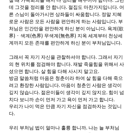
실 때 가족회의를 해서 다 정리를 해주어야 합니다
그런
.
.
데 그것을 정리를 안 합니다
절집도 마찬가지입니다
어
.
른 스님이 돌아가시면 상좌들이 싸움합니다
정말 지혜
.
로운 사람은 모든 사람을 편안하게 하는 사람입니다
부
.
(
처님은 인간만을 편안하게 하신 분이 아닙니다
욕계
欲
) ·
(
)
(
)
界
색계
色界
무색계
無色界
지옥 세계부터 천상세
.
계까지 모든 존재를 편안하게 하신 분이 부처님입니다
.
그래서 꼭 자기 자신을 관찰하셔야 합니다
그래서 자기
.
의 현 위치를 점검해야 합니다
재발 죽을힘을 위해서 사
.
.
셨으면 합니다
살 힘을 다해 사시지 말고요
방금 말씀처럼 마음은 청춘이라 하여 살 힘을 다해 죽으
.
려고 환장한 사람입니다
마음이 청춘인 사람은 생각이
.
.
깊지 않습니다
젊은이들이 생각이 깊지 않지요
힘이 넘
.
치다 보니까 손이 먼저 가고 욕이 먼저 가고 합니다
우리가 나이 먹은 만큼 자기 자신을 점검하자는 것입니
.
다
.
우리 부처님 법이 얼마나 훌륭 합니까
나는 늘 부처님