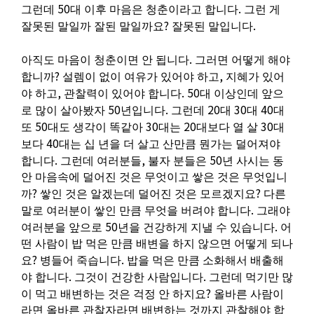
50
.
그런데
대 이후 마음은 청춘이라고 합니다
그런 게
?
.
잘못된 말일까 잘된 말일까요
잘못된 말입니다
.
아직도 마음이 청춘이면 안 됩니다
그러면 어떻게 해야
?
,
합니까
설렘이 없이 여유가 있어야 하고
지혜가 있어
,
. 50
야 하고
관찰력이 있어야 합니다
대 이상인데 앞으
50
.
20
30
40
로 많이 살아봤자
년입니다
그런데
대
대
대
50
30
20
30
또
대도 생각이 똑같아
대는
대보다 열 살
대
40
보다
대는 십 년을 더 살고 산만큼 뭔가는 덜어져야
.
,
50
합니다
그런데 여러분들
불자 분들은
년 사시는 동
안 마음속에 덜어진 것은 무엇이고 쌓은 것은 무엇입니
?
?
까
쌓인 것은 알겠는데 덜어진 것은 모르겠지요
다른
.
말로 여러분이 쌓인 만큼 무엇을 버려야 합니다
그래야
50
.
여러분을 앞으로
년을 건강하게 지낼 수 있습니다
어
떤 사람이 밥 먹은 만큼 배변을 하지 않으면 어떻게 되나
?
.
요
병들어 죽습니다
밥을 먹은 만큼 소화해서 배출해
.
.
야 합니다
그것이 건강한 사람입니다
그런데 먹기만 많
?
이 먹고 배변하는 것은 걱정 안 하지요
올바른 사람이
라면 올바른 관찰자라면 배변하는 것까지 관찰해야 합