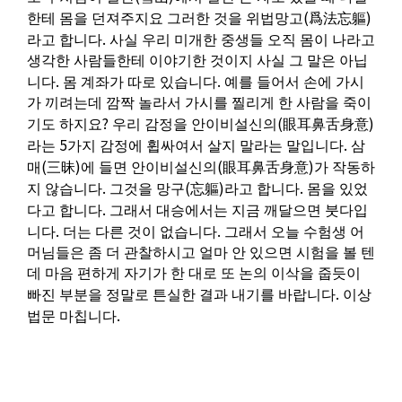
(
)
한테 몸을 던져주지요 그러한 것을 위법망고
爲法忘軀
.
라고 합니다
사실 우리 미개한 중생들 오직 몸이 나라고
생각한 사람들한테 이야기한 것이지 사실 그 말은 아닙
.
.
니다
몸 계좌가 따로 있습니다
예를 들어서 손에 가시
가 끼려는데 깜짝 놀라서 가시를 찔리게 한 사람을 죽이
?
(
)
기도 하지요
우리 감정을 안이비설신의
眼耳鼻舌身意
5
.
라는
가지 감정에 휩싸여서 살지 말라는 말입니다
삼
(
)
(
)
매
三昧
에 들면 안이비설신의
眼耳鼻舌身意
가 작동하
.
(
)
.
지 않습니다
그것을 망구
忘軀
라고 합니다
몸을 있었
.
다고 합니다
그래서 대승에서는 지금 깨달으면 붓다입
.
.
니다
더는 다른 것이 없습니다
그래서 오늘 수험생 어
머님들은 좀 더 관찰하시고 얼마 안 있으면 시험을 볼 텐
데 마음 편하게 자기가 한 대로 또 논의 이삭을 줍듯이
.
빠진 부분을 정말로 튼실한 결과 내기를 바랍니다
이상
.
법문 마칩니다