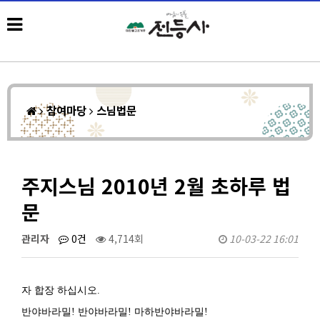
참여마당
스님법문
주지스님 2010년 2월 초하루 법
문
관리자
0건
4,714회
10-03-22 16:01
자 합장 하십시오.
반야바라밀! 반야바라밀! 마하반야바라밀!