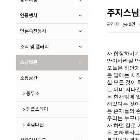
주지스님 
연중행사
관리자
0건
언론속전등사
소식 및 갤러리
자 합장하시기
반야바라밀 
스님법문
오늘은 하안거
든 일에는 시
소통공간
실 모든 것이 
는 이미 지나간
종무소
은 현재밖에 
해있다는 것이
템플스테이
든 존재들의 
우리는 누구나 
죽림다원
자 하던 길로 
은 초하루라고
부처님의 경전 