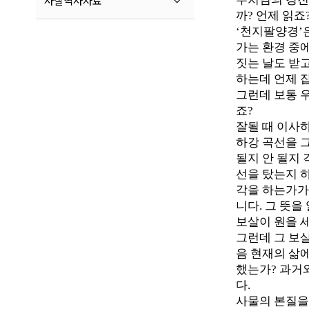
사찰역사자료
까? 언제 읽죠
‘천지팔양경’은
가는 환경 중에
짓는 날도 받고
하는데 언제 
그런데 보통 우
죠?
잘될 때 이사하
하강 곡선을 
될지 안 될지 
선을 탔는지 
각을 하는가가 
니다. 그 뜻을
보살이 원을 
그런데 그 보살
음 현재의 삶
했는가? 과거
다.
사물의 본질을