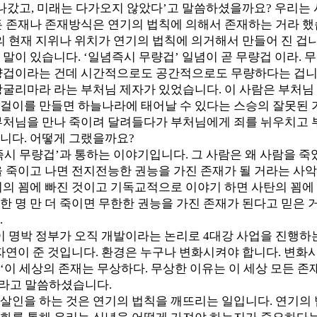
지나갔고, 미래는 다가오지 않았다’고 말씀하셨을까요? 우리는 
든 존재나 존재방식은 연기의 법칙에 의해서 존재하는 거라 했
의 현재 지위나 위치가 연기의 법칙에 의거해서 만들어 진 겁니
말이 있습니다. ‘일념즉시 무량겁’ 일념이 곧 무량겁 이라. 무
량겁이라는 건데 시간적으로도 공간적으로도 무량하다는 겁니
굴리마라 라는 부처님 제자가 있었습니다. 이 사람은 부처님 제
걸이를 만들면 하늘나라에 태어날 수 있다는 스승의 잘못된 
부처님을 만나 죽이려 달려들다가 부처님에게 죄를 뉘우치고 
니다. 어떻게 그랬을까요?
즉시 무량겁’과 통하는 이야기입니다. 그 사람은 왜 사람을 죽
을 죽이고 나면 전지전능한 권능을 가진 존재가 될 거라는 사악
니의 꾐에 빠진 것이고 기독교적으로 이야기 하면 사탄의 꾐에 
한 명 만 더 죽이면 무한한 권능을 가진 존재가 된다고 믿은 
.
이 명박 정부가 오직 개발이라는 논리로 4대강 사업을 진행하
 자연이 준 것입니다. 환경은 누구나 변화시켜야 합니다. 변화
‘이 세상의 존재는 무상하다. 무상한 이유는 이 세상 모든 
 라고 말씀하셨습니다.
살인을 하는 것은 연기의 법칙을 깨뜨리는 일입니다. 연기의 