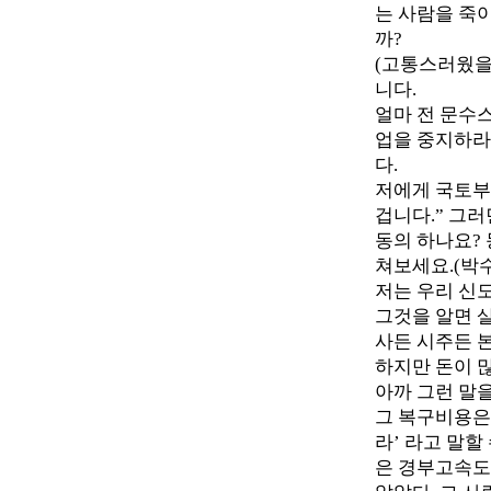
는 사람을 죽
까?
(고통스러웠을
니다.
얼마 전 문수스
업을 중지하라
다.
저에게 국토부
겁니다.” 그
동의 하나요? 
쳐보세요.(박수
저는 우리 신
그것을 알면 
사든 시주든 
하지만 돈이 많
아까 그런 말을
그 복구비용은
라’ 라고 말할
은 경부고속도