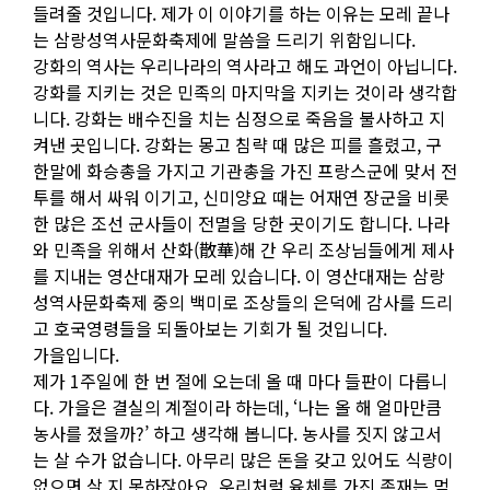
들려줄 것입니다. 제가 이 이야기를 하는 이유는 모레 끝나
는 삼랑성역사문화축제에 말씀을 드리기 위함입니다.
강화의 역사는 우리나라의 역사라고 해도 과언이 아닙니다.
강화를 지키는 것은 민족의 마지막을 지키는 것이라 생각합
니다. 강화는 배수진을 치는 심정으로 죽음을 불사하고 지
켜낸 곳입니다. 강화는 몽고 침략 때 많은 피를 흘렸고, 구
한말에 화승총을 가지고 기관총을 가진 프랑스군에 맞서 전
투를 해서 싸워 이기고, 신미양요 때는 어재연 장군을 비롯
한 많은 조선 군사들이 전멸을 당한 곳이기도 합니다. 나라
와 민족을 위해서 산화(散華)해 간 우리 조상님들에게 제사
를 지내는 영산대재가 모레 있습니다. 이 영산대재는 삼랑
성역사문화축제 중의 백미로 조상들의 은덕에 감사를 드리
고 호국영령들을 되돌아보는 기회가 될 것입니다.
가을입니다.
제가 1주일에 한 번 절에 오는데 올 때 마다 들판이 다릅니
다. 가을은 결실의 계절이라 하는데, ‘나는 올 해 얼마만큼
농사를 졌을까?’ 하고 생각해 봅니다. 농사를 짓지 않고서
는 살 수가 없습니다. 아무리 많은 돈을 갖고 있어도 식량이
없으면 살 지 못하잖아요. 우리처럼 육체를 가진 존재는 먹