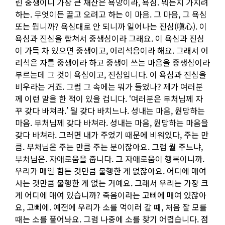
린 중생이니 가장 큰 재산은 욕망이라, 욕심. 뭐든지 가지려
하는. 무엇이든 끌고 오려고 하는 이 마음. 그 마음, 그 욕심
또는 뭡니까? 욕심대로 안 되니까 일어나는 진심(嗔心). 이
욕심과 진심을 합쳐서 중생심이라 그래요. 이 욕심과 진심
이 가득 차 있으면 중생이고, 어리석음이라 해요. 그래서 어
리석은 자를 중생이라 하고 중생이 쓰는 마음을 중생심이라
부르는데 그 것이 욕심이고, 진심입니다. 이 욕심과 진심을
비우라는 거죠. 그럼 그 속에는 뭐가 들었나? 제가 여러분
께 이런 말을 한 적이 있을 겁니다. ‘여러분은 부처님께 자
꾸 갖다 바쳐라.’ 뭘 갖다 바치느냐. 성내는 마음, 원망하는
마음. 부처님께 갖다 바쳐라. 성내는 마음, 원망하는 마음을
갖다 바쳐라. 그러면 내가 주었기 때문에 비워있다, 주는 만
큼. 부처님은 주는 만큼 주는 분이잖아요. 그럼 뭘 주느냐,
부처님은. 자애로움을 줍니다. 그 자애로움이 행복이니까.
우리가 매일 힘든 것만큼 불행한 게 없잖아요. 어디에 매여
사는 것만큼 불행한 게 없는 거예요. 그래서 우리는 가장 크
게 어디에 매여 있습니까? 죽음이라는 고삐에 매여 있잖아
요, 고삐에. 예전에 우리가 소를 먹이러 갈 때, 처음 잘 모를
때는 소를 풀어놔요. 그럼 나중에 소를 찾기 어렵습니다. 점