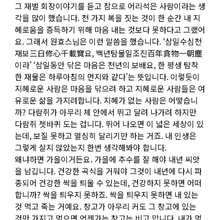
그 재벌 회장이야기를 듣고 참으로 어리석은 사람이라는 생
각을 많이 했습니다. 천 가지 복을 짓는 것이 한 순간 내 지
혜로움을 증득하기 위해 마음 내는 것보다 못하다고 그랬어
요. 그래서 원효스님은 이런 말씀을 했습니다. ‘삼일수심천
재보三日修心千載寶요, 백년탐물일조진百年貪物一朝塵
이라’ ‘삼일동안 닦은 마음은 천년의 보배요, 한 평생 탐착
한 재물은 하루아침의 먼지와 같다’는 뜻입니다. 이렇듯이
지혜로운 사람은 마음을 닦으려 하고 지혜로운 사람들은 여
유로운 삶을 가지려합니다. 지혜가 없는 사람은 어떻습니
까? 다람쥐가 아무리 체 안에서 뛰고 달려 나가려 하지만
다람쥐 쳇바퀴 도는 겁니다. 뛰어 나오면 이 넓은 세상이 있
는데, 보질 못하고 열심히 달리기만 하는 거죠. 내 인생은
그렇게 살지 않았는지 한번 생각해봐야 합니다.
왜냐하면 가을이거든요. 가을에 추수를 잘 해야 내년 씨앗
을 남깁니다. 건강한 곡식을 거둬야 그것이 내년에 다시 파
종되어 건강한 싹을 틔울 수 있는데, 건강하지 못하면 어떠
합니까? 싹을 틔우지 못하죠. 싹을 틔우지 못하면 내 있는
것 먹고 죽는 거예요. 창고가 아무리 커도 그 창고에 있는
것만 가지고 먹으면 언젠가는 창고는 비고 맙니다. 내가 먹