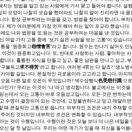
지는 방법을 알고 있는 사람에게 가서 묻고 들어야 합니다. 설령
사람의 모양이 나찰의 모습을 했더라도 나찰의 말이 진리라면 내 몸
니다. 항상 공부하려는 마음을 갖고, 방법을 찾아야 합니다. 부
다. 제가 여러분에게 가장 먼저 해야 하는 일이 포교라 했습니다.
달에도 나와 법문을 또 듣는 것은 공부하려는 마음을 낸 것입니다
신 여덟 가지 고통 중에 ‘보기 싫은 사람을 보는 고통’이 있습니다.
고통을 ‘원증회고
怨憎會苦
’라고 합니다. 원수는 만나기 싫어도 만
, 이것이 원증회고입니다. 또, 반대로 사랑하는 사람, 좋아하는 사
 합니다. 훌륭한 자식을 만들고 싶고, 좋은 남편을 만나고 싶고, 
 ‘구불득고
求不得苦
’라고 합니다. 여러분 4苦는 다 알죠? ‘생노병
 가야할 길입니다. 본질적인 괴로움이라 고고라고 합니다. 마지
 오음 다른 말로 오온이 무엇입니까? 색수상행식
色受想行識
으로
나인가? 우리는 이것이 ‘나’라고 생각합니다. 불교에서는 이것을 
믿는데서 오는 고통이 바로 오음성고입니다. 모든 것은 변하는데 
고 수명이 결정되어 있는 것인데, 고정불변하다고 믿고 매달리면
 때 본질적인 고통으로 옵니다. 외부적인 조건은 내가 주재할 수
 주어진 것이지만 내부적인 조건은 변화할 수 있습니다. 내부적인
아는 것이 수행입니다. 수행이란 것은 오늘 보다 더 나은 내일을
오신 달 첫 날입니다. 우리는 어떤 계기가 있을 때 자신을 돌아