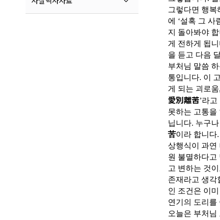
사찰역사자료
그렇다면 행복해
에 ‘설혹 그 
지 돌아봐야 합
게 전하게 됩니
을 듣고 다음 
부처님 말씀 하
통입니다. 이 
게 되는 괴로움
愛別離苦
’라고
못하는 고통을
닙니다. 누구나
苦
이라 합니다.
상행식이 과연 
원 불멸하다고 
고 변하는 것이
존재라고 생각할
인 조건은 이미
연기의 도리를 
오늘은 부처님 