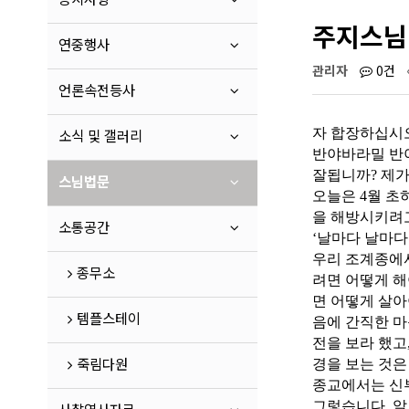
주지스님 
연중행사
관리자
0건
언론속전등사
소식 및 갤러리
자 합장하십시
반야바라밀 반
잘됩니까? 제가
스님법문
오늘은 4월 초
을 해방시키려고
소통공간
‘날마다 날마다
우리 조계종에서
종무소
려면 어떻게 해
면 어떻게 살아
템플스테이
음에 간직한 마
전을 보라 했고
죽림다원
경을 보는 것은
종교에서는 신부
그렇습니다. 알