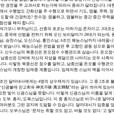
어떤 경전을 주 교과서로 하는가에 따라서 종파가 달라집니다. 
래서 수행법도 간화선을 주 수행으로 하면서 기도, 염불, 주력, 정근
기도할 때 간경하죠? 천수경. 염불하고, 염불하는 중간 중간 주력을
참선을 해야 합니다.
석가모니 부처님이고, 선종의 초조는 마하가섭 존자이고, 2대조는
, 중국에 선법을 전하기 위해 오신 보리달마가 28대가 되는데, 
님, 승찬스님, 도신스님, 홍인스님, 6조인 혜능스님까지 내려옵
 받습니다. 혜능스님은 전법을 받은 후 고향인 광동 성으로 돌아
. 신수스님의 북종선은 돈오점수 수행관으로 삼습니다. 돈오점수
 남종선은 단박에 자신의 자성을 깨달으면 나머지는 모두 사족이
다. 이렇듯 북종선은 점수를 말하고, 남종선을 돈오를 수행관으
스님이 개창한 임제종 계통입니다. 임제의현 스님의 맥을 이어서
조인 달마대사에게는 4명의 상수제자가 있습니다. 그 중 2조로 
“신광불매 만고휘유 神光不昧 萬古輝猷”라는 글이 씌어져 있는데,
신묘한 빛이 신광스님을 뜻합니다. 이렇게 신광스님의 이름을 알게 
는 도부. 총지, 도육스님입니다. 이 중 총지스님은 비구니로 달
여러분도 그런 경지에 도달할 수 있습니다. 달마대사가 임종을 앞
니다. 도부스님은 ‘문자는 취할 것도 없고, 버릴 것도 없다.’고 