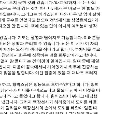
다시 보지 못한 것과 같습니다.’라고 말하자 ‘너는 나의
온도 본래 있는 것이 아니니, 제가 본 바로는 한 법도 가
평하였습니다. 그리고는 혜가스님이 나와 아무 말 없이 절하
가에게 골수를 얻었다고 했으며 전법제자로 삼았을까요? 왜
져오면 안 됩니다. 책에 있는 답이 아니라 여러분이 생각
 없습니다. 기도는 생활과 떨어져도 가능합니다. 여러분들
 선은 생활과 분리할 수 없습니다. 선은 이 시간 이 자리
 이어가는 오직 한 생각을 삼매라고 합니다. 부처님을 부르
. 참선에서 화두에 집중하는 것을 화두삼매라고 합니다.
없이 잘 돌아가는 것 이것이 일여입니다. 일여 중에 제일
입니다. 다음이 꿈속에서나 깨어있거나 화두에 집중하는
 않음을 말합니다. 이런 집중이 있을 때 대나무 부러지
을 하고, 황벽스님은 행동으로 보여주었다고 합니다. 황벽
백장선사가 어디를 다녀오느냐고 물으니 산에서 버섯을 따
느냐?”라고 물었다고 합니다. 황벽스님이 뭐라고 대답했
리를 냈답니다. 그러자 백장선사가 허리춤에서 도끼를 빼들
쌔게 달려들어 백장선사의 손에서 도끼를 빼앗아 얼른 따
들아, 산 아래 호랑이가 한 마리 있으니 그대들은 조심해