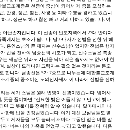
대한불교조계종은 선종이 중심이 되어서 제 종을 포섭하는
, 간경, 정근, 참선, 사경 등 여타 수행을 겸하고 있습니
 하고, 정근도 하고 참선 빼고 거의 다하고 있습니다. 여
 아난존자입니다. 이 선종이 인도지역에서 27대 반야다
동쪽에서는 초조가 됩니다. 달마대사가 선법을 전한 뒤 혜
니다. 홍인스님의 큰 제자는 신수스님이었지만 전법은 행자
가 법을 전하여 남종선의 시조가 되고, 신수스님은 북종
는 깨달은 뒤라도 자신을 닦아 작은 습까지도 없애야 한
며, 실상이 드러나면 그림자는 필요 없는 것이라는 돈오
로 합니다. 남종선은 5가 7종으로 나누는데 대한불교조계
 조계종의 종조이신 도의선사께서 이 나라에 선법을 전하
불리는 혜가 스님은 원래 법명이 신광이었습니다. 범어사
 뜻을 풀이하면 “신묘한 빛은 어둡지 않고 만고에 빛나
되면 그 뜻풀이를 정확히 알 수 있습니다. 달마대사의 나
마대사한테 법을 인정받았습니다. 여기 계신 보살님들도 열
두고 제자들을 모두 불러서 저마다 그동안 얻은 바를 말
말하자 ‘너는 나의 가죽을 얻었구나.’라고 말했습니다. 다음