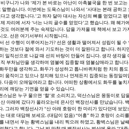
 비구니가 나와 ‘제가 본 바로는 아난이 아촉불국을 한 번 보고는 
고 말했습니다. 이번에는 도육스님이 나와서 ‘사대는 본래 공하고 오
없다고 생각합니다.’고 하자 달마 대사는 자신의 뼈를 얻었다고 
 제 자리에 서자 ‘너는 나의 골수를 얻었다’고 했습니다. 왜 혜
것도 여러분께 주는 숙제입니다. 답을 가져올 때 책에서 보고 가
오. 선은 여기서부터 시작됩니다.
서 선 수행이 이루어지는가? 선은 생활과 떨어져서 성립이 될 수
하는 것보다 절에 와서 기도하는 것이 더 잘된다고 합니다. 하지만
이 일직선으로 나갈 때 선의 바탕이 만들어 집니다. 생각 생각을
오직 부처님만을 생각하며 염불에 집중할 때 염불삼매라고 합니다
화두만을 생각하고, 화두가 성성하고 톱니바퀴처럼 한 치의 틈도 
것이 움직이고 있으나 정지해 있으나 언제든지 집중되는 동정일여
 다음이 오매일여라고 합니다. 어떠한 상황에서도 화두를 놓치지
리에 깨닫는 기연을 얻을 수 있습니다.
스님은 누구 물으면 ‘할’로 소리치고, 덕산스님은 몽둥이로 답
 산 아래에 갔다가 올라오는데 은사인 백장선사를 만났습니다. 
. 그러자 백장선사가 “산 아래 호랑이 한 마리가 있다던데 보았
는 대로 대답해 보세요. (대답이 없음) “어흥” 하고 호랑이 소
를 내면서 우는 황벽스님을 내리 찍으려 하였고, 황벽스님은 날
려쳤다고 합니다. 그날 밤 만참 때 백장선사는 법상에 올라 "대중