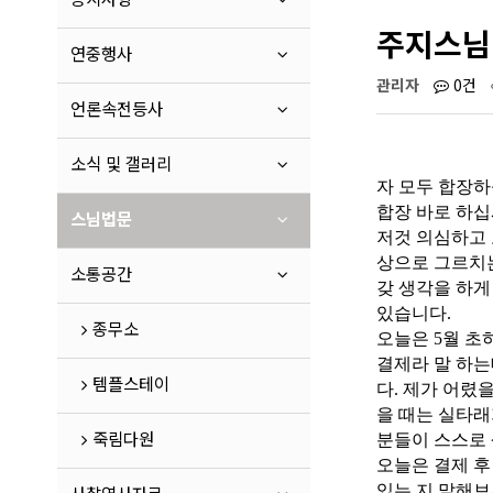
주지스님 
연중행사
관리자
0건
언론속전등사
소식 및 갤러리
자 모두 합장
합장 바로 하십
스님법문
저것 의심하고 모
상으로 그르치는
소통공간
갖 생각을 하게
있습니다.
종무소
오늘은 5월 초
결제라 말 하는
템플스테이
다. 제가 어렸
을 때는 실타래
죽림다원
분들이 스스로 
오늘은 결제 후
있는 지 말해보