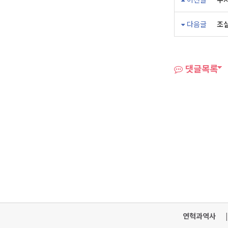
다음글
조실
댓글목록
연혁과역사
|