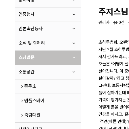
주지스님 
연중행사
관리자
0건
언론속전등사
초하루법회
오랜
소식 및 갤러리
,
지난
월 초하루법
7
셔서 감사드리고
스님법문
,
오늘은
어떻게 살
‘
살아갑니다
이 
소통공간
.
살아갈까
라고 
?’
그런데
보통사람들
종무소
,
들이 살아가는데 
가족이 망가지는 
템플스테이
어떻게 돈을 벌어
건강을 해치고
잘
죽림다원
,
정견
바른 견해
‘
(
)’
것이
신견
입니다
‘
’