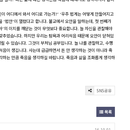
신이 어디에서 와서 어디로 가는가
우주 법계는 어떻게 만들어지고
?’ ‘
것을
법안
이 열렸다고 합니다
불교에서 오안을 말하는데
첫 번째가
‘
’
.
,
아
의 이치를 깨닫는 것이 무엇보다 중요합니다
늘 자신을 관찰해야
’
.
 갖추었습니다
하지만 우리는 탐욕과 어리석음 때문에 오안이 닫혀있
.
열릴 수 있습니다
그것이 부처님 공부입니다
늘 나를 관찰하고
수행
.
.
,
리석음이 생깁니다
사는데 급급하면서 돈 만 생각하는 것이 아니라 죽
.
각하는 만큼 죽음을 생각하길 바랍니다
죽음과 삶을 조화롭게 생각하
.
SNS공유
목록
16.10.01