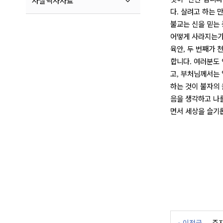
사찰역사자료
다
살려고 하는 
.
불교는 신을 믿는
어떻게 사라지는
육안
두 번째가 
,
합니다
여러분도
.
고
부처님께서는
,
하는 것이 불자의
음을 생각하고 나
면서 세상을 슬기
이전글
주지