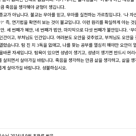
만큼 죽음을 생각해야 균형이 생깁니다
.
 종교가 아닙니다
불교는 무아를 믿고
무아를 실천하는 가르침입니다
나 자
.
,
. ‘
가
즉
연기법을 확연히 보는 것이 불교입니다
이런 원리를 확실하게 아는 
?’
,
.
천안
세 번째가 혜안
네 번째가 법안
마지막으로 다섯 번째가 불안입니다
무
.
,
,
. ‘
 인간이고
부처님도 인간입니다
여러분도 오안을 갖추었고
부처님도 오안을
,
.
,
 열렸습니다
탐 진 치
독을 없애고
나를 찾는 공부를 열심히 해야만 오안이 
.
3
,
 올바른 자세입니다
탐욕이 있으면 성냄이 생기고
성냄이 생기면 반드시 어
.
,
를 살피면서 살아가길 바랍니다
죽음을 생각하는 만큼 삶을 생각하고
삶을 생
.
,
롭게 살아가길 바랍니다
성불하십시오
.
.
스님 2016년 9월 초하루 법문