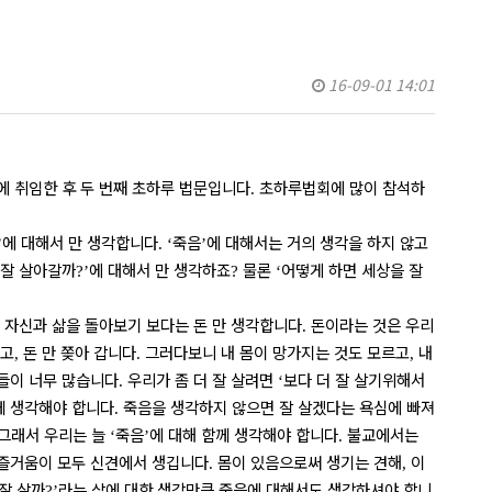
16-09-01 14:01
에 취임한 후 두 번째 초하루 법문입니다
초하루법회에 많이 참석하
.
에 대해서 만 생각합니다
죽음
에 대해서는 거의 생각을 하지 않고
’
. ‘
’
 잘 살아갈까
에 대해서 만 생각하죠
물론
어떻게 하면 세상을 잘
?’
?
‘
 자신과 삶을 돌아보기 보다는 돈 만 생각합니다
돈이라는 것은 우리
.
하고
돈 만 쫒아 갑니다
그러다보니 내 몸이 망가지는 것도 모르고
내
,
.
,
들이 너무 많습니다
우리가 좀 더 잘 살려면
보다 더 잘 살기위해서
.
‘
께 생각해야 합니다
죽음을 생각하지 않으면 잘 살겠다는 욕심에 빠져
.
그래서 우리는 늘
죽음
에 대해 함께 생각해야 합니다
불교에서는
‘
’
.
 즐거움이 모두 신견에서 생깁니다
몸이 있음으로써 생기는 견해
이
.
,
잘 살까
라는 삶에 대한 생각만큼 죽음에 대해서도 생각하셔야 합니
?’