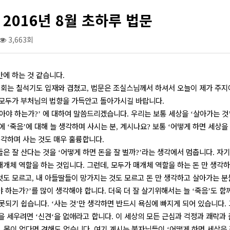
2016년 8월 초하루 법문
3,663회
만에 하는 것 같습니다
.
회는 칠석기도 입재와 겹쳤고
법문은 조실스님께서 하셔서 오늘이 제가 주지
,
모두가 부처님의 법향을 가득안고 돌아가시길 바랍니다
.
아야 하는가
에 대하여 말씀드리겠습니다
우리는 보통 세상을
살아가는 것
?’
.
‘
중에
죽음
에 대해 늘 생각하며 사시는 분
계시나요
보통
어떻게 하면 세상을
‘
’
,
?
‘
생각하며 사는 것도 매우 훌륭합니다
.
은 잘 산다는 것을
어떻게 하면 돈을 잘 벌까
라는 생각에서 멈춥니다
자기
‘
?’
.
매개체 역할을 하는 것입니다
그런데
모두가 매개체 역할을 하는 돈 만 생각
.
,
것도 모르고
내 아들딸들이 망가지는 것도 모르고 돈 만 생각하고 살아가는 분
,
야 하는가
를 많이 생각해야 합니다
더욱 더 잘 살기위해서는 늘
죽음
도 함
?’
.
‘
’
못되기 쉽습니다
사는 것
만 생각하면 반드시 욕심에 빠지게 되어 있습니다
. ‘
’
.
을 세우려면
신견
을 없애라고 합니다
이 세상의 모든 근심과 걱정과 쾌락과
‘
‘
.
몸이 없다면 견해도 없습니다
여기 계시는 불자님들이
어떻게 하면 세상을 
.
.
‘