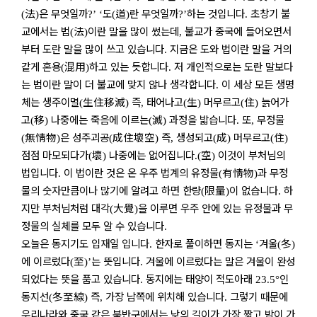
法
은 무엇일까
도
道
란 무엇일까
하는 것입니다
초창기 불
(
)
?’ ‘
(
)
?’
.
교에서는 법
法
이란 말을 많이 썼는데
불교가 중국에 들어오면서
(
)
,
부터 도란 말을 많이 쓰고 있습니다
지금은 도와 법이란 말을 거의
.
같게 혼용
混用
하고 있는 듯합니다
저 개인적으로는 도란 말보다
(
)
.
는 법이란 말이 더 불교에 맞지 않나 생각합니다
이 세상 모든 생명
.
체는 생주이멸
生住移滅
즉
태어나고
生
머무르고
住
늙어가
(
)
,
(
)
(
)
고
移
나중에는 죽음에 이르는
滅
과정을 밟습니다
또
무정물
(
)
(
)
.
,
無情物
은 성주괴공
成住壞空
즉
생성되고
成
머무르고
住
(
)
(
)
,
(
)
(
)
점점 마모되다가
壞
나중에는 없어집니다
空
이것이 부처님의
(
)
.(
)
법입니다
이 법이란 것은 온 우주 법계의 유정물
有情物
과 무정
.
(
)
물의 숫자만큼이나 많기에 알려고 하면 한량
限量
이 없습니다
하
(
)
.
지만 부처님처럼 대각
大覺
을 이루면 우주 안에 있는 유정물과 무
(
)
정물의 실체를 모두 알 수 있습니다
.
오늘은 동지기도 입재일 입니다
한자로 풀이하면 동지는
겨울
冬
.
‘
(
)
에 이르렀다
至
는 뜻입니다
겨울에 이르렀다는 말은 겨울이 완성
(
)’
.
되었다는 뜻을 품고 있습니다
동지에는 태양이 적도아래
인
.
23.5°
동지선
冬至線
즉
가장 남쪽에 위치해 있습니다
그렇기 때문에
(
)
,
.
우리나라와 중국 같은 북반구에서는 낮의 길이가 가장 짧고 밤이 가