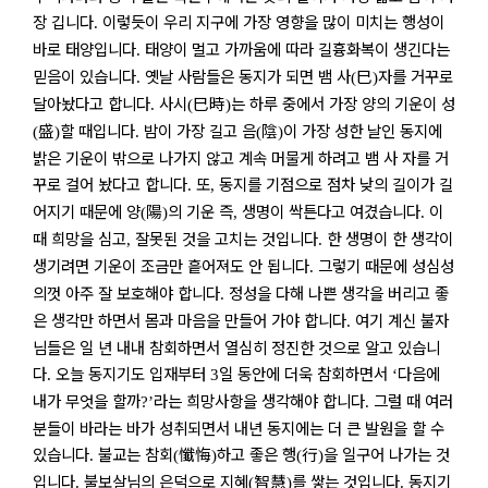
장 깁니다
이렇듯이 우리 지구에 가장 영향을 많이 미치는 행성이
.
바로 태양입니다
태양이 멀고 가까움에 따라 길흉화복이 생긴다는
.
믿음이 있습니다
옛날 사람들은 동지가 되면 뱀 사
巳
자를 거꾸로
.
(
)
달아놨다고 합니다
사시
巳時
는 하루 중에서 가장 양의 기운이 성
.
(
)
盛
할 때입니다
밤이 가장 길고 음
陰
이 가장 성한 날인 동지에
(
)
.
(
)
밝은 기운이 밖으로 나가지 않고 계속 머물게 하려고 뱀 사 자를 거
꾸로 걸어 놨다고 합니다
또
동지를 기점으로 점차 낮의 길이가 길
.
,
어지기 때문에 양
陽
의 기운 즉
생명이 싹튼다고 여겼습니다
이
(
)
,
.
때 희망을 심고
잘못된 것을 고치는 것입니다
한 생명이 한 생각이
,
.
생기려면 기운이 조금만 흩어져도 안 됩니다
그렇기 때문에 성심성
.
의껏 아주 잘 보호해야 합니다
정성을 다해 나쁜 생각을 버리고 좋
.
은 생각만 하면서 몸과 마음을 만들어 가야 합니다
여기 계신 불자
.
님들은 일 년 내내 참회하면서 열심히 정진한 것으로 알고 있습니
다
오늘 동지기도 입재부터
일 동안에 더욱 참회하면서
다음에
.
3
‘
내가 무엇을 할까
라는 희망사항을 생각해야 합니다
그럴 때 여러
?’
.
분들이 바라는 바가 성취되면서 내년 동지에는 더 큰 발원을 할 수
있습니다
불교는 참회
懺悔
하고 좋은 행
行
을 일구어 나가는 것
.
(
)
(
)
입니다
불보살님의 은덕으로 지혜
智慧
를 쌓는 것입니다
동지기
.
(
)
.