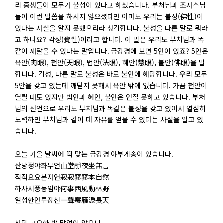
리 중생들이 모두가 불성이 있다고 하셨습니다. 부처님과 조사스님
들이 이런 말씀을 하시지 않으셨다면 아마도 우리는 불성(佛性)이
있다는 사실을 알지 못했으리라 생각합니다. 불성을 다른 말로 뭐라
고 하나요? 각성(覺性)이라고 합니다. 이 말은 우리도 부처님과 똑
같이 깨달을 수 있다는 말입니다. 금강경에 보면 5안이 있죠? 5안은
육안(肉眼), 천안(天眼), 법안(法眼), 혜안(慧眼), 불안(佛眼)을 말
합니다. 각성, 다른 말로 불성은 바로 불안에 해당합니다. 우리 모두
5안을 갖고 있는데 깨닫지 못해서 육안 밖에 없습니다. 가끔 천안이
열릴 때도 있지만 법안과 혜안, 불안은 얻질 못하고 있습니다. 부처
님의 선언으로 우리도 부처님과 똑같은 불성을 갖고 있어서 열심히
노력하면 부처님과 같이 대 자유를 얻을 수 있다는 사실을 알고 있
습니다.
오늘 가을 날씨에 딱 맞는 금강경 야부게송이 있습니다.
산당정야좌무언山堂靜夜坐無言
적적요요본자연寂寂寥寥本自然
하사서풍동임야何事西風動林野
일성한안루장천一聲寒雁淚長天
산당 고요한 밤 말없이 앉으니