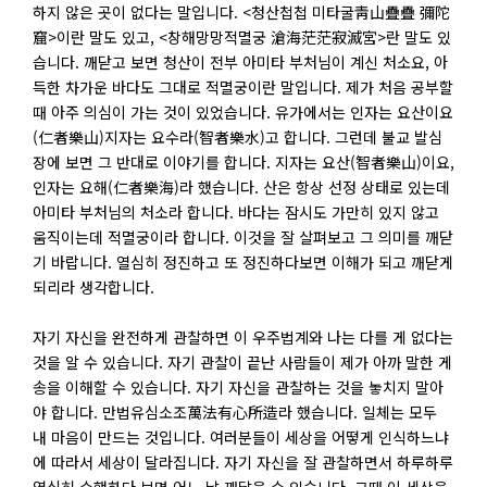
하지 않은 곳이 없다는 말입니다. <청산첩첩 미타굴靑山疊疊 彌陀
窟>이란 말도 있고, <창해망망적멸궁 滄海茫茫寂滅宮>란 말도 있
습니다. 깨닫고 보면 청산이 전부 아미타 부처님이 계신 처소요, 아
득한 차가운 바다도 그대로 적멸궁이란 말입니다. 제가 처음 공부할
때 아주 의심이 가는 것이 있었습니다. 유가에서는 인자는 요산이요
(仁者樂山)지자는 요수라(智者樂水)고 합니다. 그런데 불교 발심
장에 보면 그 반대로 이야기를 합니다. 지자는 요산(智者樂山)이요,
인자는 요해(仁者樂海)라 했습니다. 산은 항상 선정 상태로 있는데
아미타 부처님의 처소라 합니다. 바다는 잠시도 가만히 있지 않고
움직이는데 적멸궁이라 합니다. 이것을 잘 살펴보고 그 의미를 깨닫
기 바랍니다. 열심히 정진하고 또 정진하다보면 이해가 되고 깨닫게
되리라 생각합니다.
자기 자신을 완전하게 관찰하면 이 우주법계와 나는 다를 게 없다는
것을 알 수 있습니다. 자기 관찰이 끝난 사람들이 제가 아까 말한 게
송을 이해할 수 있습니다. 자기 자신을 관찰하는 것을 놓치지 말아
야 합니다. 만법유심소조萬法有心所造라 했습니다. 일체는 모두
내 마음이 만드는 것입니다. 여러분들이 세상을 어떻게 인식하느냐
에 따라서 세상이 달라집니다. 자기 자신을 잘 관찰하면서 하루하루