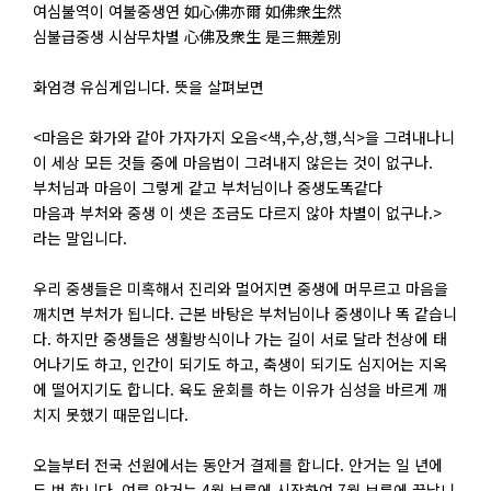
여심불역이 여불중생연 如心佛亦爾 如佛衆生然
심불급중생 시삼무차별 心佛及衆生 是三無差別
화엄경 유심게입니다. 뜻을 살펴보면
<마음은 화가와 같아 가자가지 오음<색,수,상,행,식>을 그려내나니
이 세상 모든 것들 중에 마음법이 그려내지 않은는 것이 없구나.
부처님과 마음이 그렇게 같고 부처님이나 중생도똑같다
마음과 부처와 중생 이 셋은 조금도 다르지 않아 차별이 없구나.>
라는 말입니다.
우리 중생들은 미혹해서 진리와 멀어지면 중생에 머무르고 마음을
깨치면 부처가 됩니다. 근본 바탕은 부처님이나 중생이나 똑 같습니
다. 하지만 중생들은 생활방식이나 가는 길이 서로 달라 천상에 태
어나기도 하고, 인간이 되기도 하고, 축생이 되기도 심지어는 지옥
에 떨어지기도 합니다. 육도 윤회를 하는 이유가 심성을 바르게 깨
치지 못했기 때문입니다.
오늘부터 전국 선원에서는 동안거 결제를 합니다. 안거는 일 년에
두 번 합니다. 여름 안거는 4월 보름에 시작하여 7월 보름에 끝납니