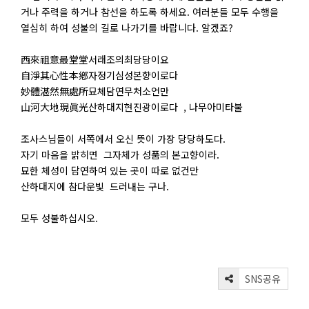
거나 주력을 하거나 참선을 하도록 하세요. 여러분들 모두 수행을
열심히 하여 성불의 길로 나가기를 바랍니다. 알겠죠?
西來祖意最堂堂서래조의최당당이요
自淨其心性本鄕자정기심성본향이로다
妙體湛然無處所묘체담연무처소언만
山河大地現眞光산하대지현진광이로다 , 나무아미타불
조사스님들이 서쪽에서 오신 뜻이 가장 당당하도다.
자기 마음을 밝히면 그자체가 성품의 본고향이라.
묘한 체성이 담연하여 있는 곳이 따로 없건만
산하대지에 참다운빛 드러내는 구나.
모두 성불하십시오.
SNS공유