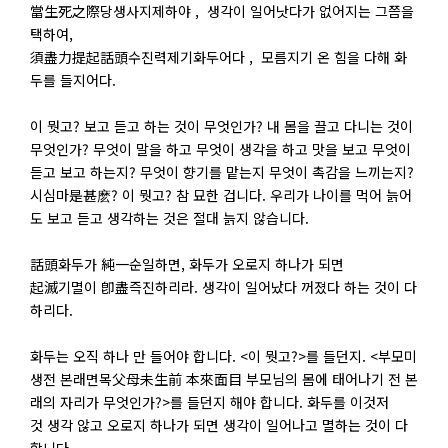
當生死之際당생사지제하야 , 생각이 일어낫다가 없어지는 그쯤을
택하여,
須盡力提起話頭수진력제기화두어다 , 모름지기 온 힘을 다해 화
두를 들지어다.
이 뭣고? 보고 듣고 하는 것이 무엇인가? 내 몸을 끌고 다니는 것이
무엇인가? 무엇이 말을 하고 무엇이 생각을 하고 맛을 보고 무엇이
듣고 보고 하는지? 무엇이 향기를 맡는지 무엇이 촉감을 느끼는지?
시심마是甚麽? 이 뭣고? 참 묘한 겁니다. 우리가 나이를 먹어 늙어
도 보고 듣고 생각하는 것은 절대 늙지 않습니다.
話頭화두가 純一순일하면, 화두가 오로지 하나가 되면
起滅기멸이 卽盡즉진하리라. 생각이 일어났다 꺼졌다 하는 것이 다
하리다.
화두는 오직 하나 만 들어야 합니다. <이 뭣고?>를 들던지. <부모미
생전 본래면목父母未生前 本來面目 부모님의 몸에 태어나기 전 본
래의 자리가 무엇인가?>를 들던지 해야 합니다. 화두를 이것저
것 생각 않고 오로지 하나가 되면 생각이 일어나고 멸하는 것이 다