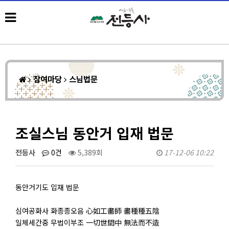
참여마당
스님법문
조실스님 동안거 입재 법문
전등사
0건
5,389회
17-12-06 10:22
동안거기도 입재 법문
심여공화사 화종종오음 心如工畵師 畵種種五陰
일체세간중 무법이부조 一切世間中 無法而不造