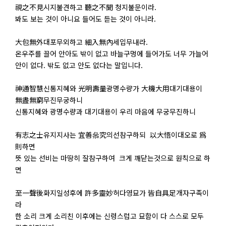
視之不見시지불견하고 聽之不聞 청지불문이라.
봐도 보는 것이 아니요 들어도 듣는 것이 아니라.
大包無外대포무외하고 細入無內세입무내라.
온우주를 끌어 안아도 밖이 없고 바늘구멍에 들어가도 너무 가늘어
안이 없다. 밖도 없고 안도 없다는 말입니다.
神通智慧신통지혜와 光明壽量광명수량가 大機大用대기대용이
無盡無窮무진무궁하니
신통지혜와 광명수량과 대기대용이 우리 마음에 무궁무진하니
有志之士유지지사는 宜善叅究의선참구하되 以大悟이대오로 爲
則하면
뜻 있는 선비는 마땅히 잘참구하여 크게 깨닫는것으로 원칙으로 하
면
至一聲後화지일성후에 許多靈妙허다영묘가 皆自具足개자구족이
라
한 소리 크게 소리친 이후에는 신령스럽고 묘함이 다 스스로 모두