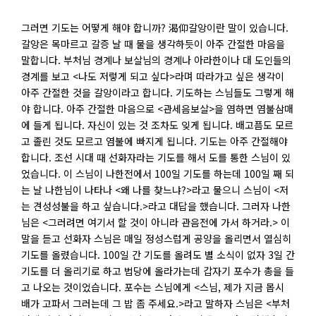
그러면 기도는 어떻게 해야 합니까? 渴仰갈앙이란 말이 있습니다.
갈앙은 목마르고 갈증 날 때 물을 생각하듯이 아주 간절한 마음을
말합니다. 부처님 경계나 보살님의 경계나 아라한이나 대 도인들의
경계를 보고 <나도 저렇게 되고 싶다>라며 따라가고 싶은 생각이
아주 간절한 것을 갈앙이라고 합니다. 기도하는 스님들도 그렇게 해
야 합니다. 아주 간절한 마음으로 <관세음보살>을 염하면 염불삼매
에 들게 됩니다. 자신이 있는 것 조차도 잊게 됩니다. 배고픔도 모르
고 졸린 것도 모르고 염불에 빠지게 됩니다. 기도는 아주 간절해야
합니다. 조선 시대 때 선화자라는 기도를 해서 도를 통한 스님이 있
었습니다. 이 스님이 나한전에서 100일 기도를 하는데 100일 째 되
는 날 나한님이 나타나 <왜 나를 찾느냐?>라고 물으니 스님이 <저
는 견성성불을 하고 싶습니다.>라고 대답을 했습니다. 그러자 나한
님은 <그러려면 여기서 할 것이 아니라 관음전에 가서 하거라.> 이
말을 듣고 선화자 스님은 매일 정성스럽게 공양을 올리면서 열심히
기도를 올렸습니다. 100일 간 기도를 올려도 별 소식이 없자 3일 간
기도를 더 올리기로 하고 법당에 올라가는데 갑자기 포수가 총을 들
고 나오는 것이었습니다. 포수는 스님에게 <스님, 제가 지금 몹시
배가 고파서 그러는데 그 밥 좀 주세요.>라고 말하자 스님은 <부처