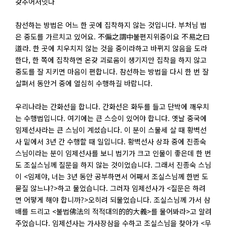
갖추어저잇다
참선하는 방법은 어느 한 곳에 집착하지 않는 것입니다. 부처님 법
은 중도를 가르치고 있어요. 不偏之謂中불편지위중이요 不易之曰
道라. 한 곳에 치우치지 않는 것을 중이라하고 바뀌지 않음을 도라
한다, 한 쪽에 집착하면 온갖 괴로움이 생기지만 집착을 하지 않고
중도를 잘 지키면 마음이 편합니다. 참선하는 방법을 다시 한 번 잘
살펴서 동안거 중에 열심히 수행하길 바랍니다.
우리나라는 간화선을 합니다. 간화선은 화두를 들고 단박에 깨우치
는 수행법입니다. 여기에는 큰 스승이 있어야 합니다. 옛날 중국에
임제선사라는 큰 스님이 계셨습니다. 이 분이 스물세 살 때 황벽선
사 밑에서 3년 간 수행할 때 일입니다. 황벽선사 상좌 중에 진종숙
스님이라는 분이 임제선사를 보니 법기가 크고 인물이 좋은데 한 번
도 조실스님께 질문을 하지 않는 것이었습니다. 그래서 진종숙 스님
이 <임제야, 너는 3년 동안 공부하면서 어째서 조실스님께 한번 도
묻질 않느냐?>하고 물었습니다. 그러자 임제선사가 <질문은 하려
면 어떻게 해야 합니까?>오히려 되물었습니다. 조실스님께 가서 삼
배를 드리고 <불법佛法의 적적대의的的大義>를 물어봐라>고 알려
주었습니다. 임제선사는 가사장삼을 수하고 조실스님을 찾아가 <무