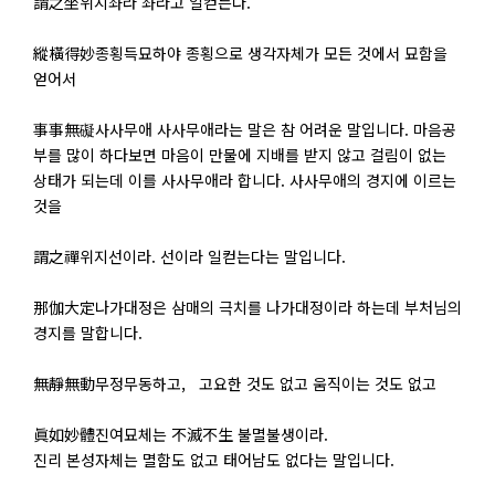
謂之坐위지좌라 좌라고 일컫는다.
縱橫得妙종횡득묘하야 종횡으로 생각자체가 모든 것에서 묘함을
얻어서
事事無礙사사무애 사사무애라는 말은 참 어려운 말입니다. 마음공
부를 많이 하다보면 마음이 만물에 지배를 받지 않고 걸림이 없는
상태가 되는데 이를 사사무애라 합니다. 사사무애의 경지에 이르는
것을
謂之禪위지선이라. 선이라 일컫는다는 말입니다.
那伽大定나가대정은 삼매의 극치를 나가대정이라 하는데 부처님의
경지를 말합니다.
無靜無動무정무동하고, 고요한 것도 없고 움직이는 것도 없고
眞如妙體진여묘체는 不滅不生 불멸불생이라.
진리 본성자체는 멸함도 없고 태어남도 없다는 말입니다.