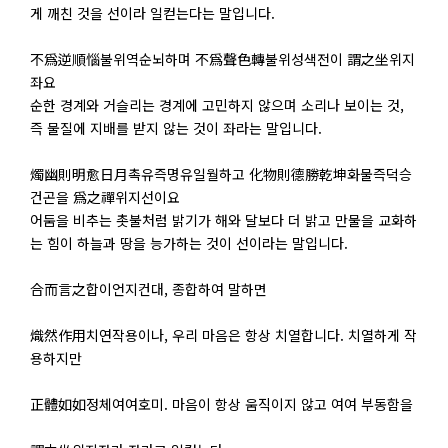
게 깨친 것을 선이라 일컫는다는 말입니다.
不爲逆順惱불위역순뇌하며 不爲聲色轉불위성색전이 謂之坐위지
좌요
순한 경계와 거슬리는 경계에 고민하지 않으며 소리나 보이는 것,
즉 물질에 지배를 받지 않는 것이 좌라는 말입니다.
燭幽則明愈日月촉유즉명유일월하고 化物則德勝乾坤화물즉덕승
건곤을 爲之禪위지선이요
어둠을 비추는 촛불처럼 밝기가 해와 달보다 더 밝고 만물을 교화하
는 힘이 하늘과 땅을 능가하는 것이 선이라는 말입니다.
合而言之합이언지컨대, 종합하여 말하면
熾然作用치연작용이나, 우리 마음은 항상 치열합니다. 치열하게 작
용하지만
正體如如정체여여호미. 마음이 항상 움직이지 않고 여여 부동함을