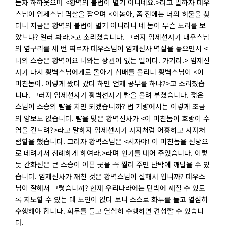
듣자 하하웃으며 <황벽의 불법이 별거 아니네요.>라고 말하자 대우
스님이 임제스님 멱살을 잡으며 <이놈아, 좀 전에는 너의 허물을 찾
더니 지금은 황벽의 불법이 별거 아니라니 네 놈이 무슨 도리를 보
았느냐? 일러 봐라.>고 소리쳤습니다. 그러자 임제선사가 대우스님
의 옆구리를 세 번 찌르자 대우스님이 임제선사 멱살을 놓으면서 <
너의 스승은 황벽이요 나와는 상관이 없는 일이다. 가거라.> 임제선
사가 다시 황벽스님에게로 돌아가 삼배를 올리니 황벽스님이 <이
미친놈아. 이렇게 왔다 갔다 하면 언제 공부를 하냐?>고 소리쳤습
니다. 그러자 임제선사가 황벽선사가 뺨을 올려 부쳤습니다. 젊은
스님이 스승의 뺨을 치면 되겠습니까? 법 거량에서는 이렇게 조금
의 양보도 없습니다. 뺨을 맞은 황벽선사가 <이 미친놈이 호랑이 수
염을 건드려?>라고 말하자 임제선사가 사자처럼 어흥하고 사자처
럼할을 했습니다. 그러자 황벽스님은 <시자야! 이 미친놈을 선당으
로 데려가서 참례하게 하여라.>라며 인가를 내어 주었습니다. 이렇
듯 간화선은 큰 스승이 아픈 곳을 꼭 찔러 주면 단박에 깨달을 수 있
습니다. 임제선사가 깨친 것은 황벽스님이 잘해서 입니까? 대우스
님이 잘해서 그렇습니까? 현재 우리나라에는 단박에 깨칠 수 있도
록 지도할 수 있는 대 도인이 없다 보니 스스로 화두를 들고 열심히
수행해야 합니다. 화두를 들고 열심히 수행하면 견성할 수 있습니
다.