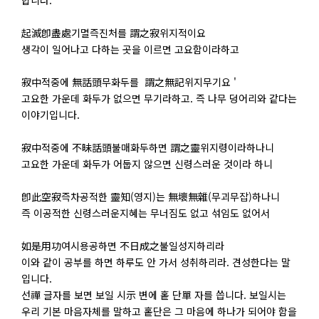
합니다.
起滅卽盡處기멸즉진처를 謂之寂위지적이요
생각이 일어나고 다하는 곳을 이르면 고요함이라하고
寂中적중에 無話頭무화두를 謂之無記위지무기요 '
고요한 가운데 화두가 없으면 무기라하고. 즉 나무 덩어리와 같다는
이야기입니다.
寂中적중에 不昧話頭불매화두하면 謂之靈위지령이라하나니
고요한 가운데 화두가 어둡지 않으면 신령스러운 것이라 하니
卽此空寂즉차공적한 靈知(영지)는 無壞無雜(무괴무잡)하나니
즉 이공적한 신령스러운지혜는 무너짐도 없고 섞임도 없어서
如是用功여시용공하면 不日成之불일성지하리라
이와 같이 공부를 하면 하루도 안 가서 성취하리라. 견성한다는 말
입니다.
선禪 글자를 보면 보일 시示 변에 홑 단單 자를 씁니다. 보일시는
우리 기본 마음자체를 말하고 홑단은 그 마음에 하나가 되어야 함을