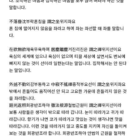
다. 조작하는 마음과 집착하는 마음을 모두 끊어 버려야 하는 것을
말합니다.
不落昏沈부락혼침을 謂之坐위지좌요
혼 침에 떨어지지 않음을 좌라고 하며 좌는 좌선할 때 좌를 말합니
다.
在欲無欲재욕무욕하며 居塵離塵거진리진은 謂之禪위지선이요
욕심의 세계에 있으나 욕심이 없으며 티끌 세상에 살면서도 번뇌에
빠지지 않는 것이 선이라 일컫는다는 말입니다. 집착해서는 안 된다
는 말입니다.
外撼不動외감부동하고 中寂不搖禪중적부요선이 謂之坐위지좌요
밖에서 흔들어도 움직여선 안 되고 고요한 가운데 흔들리지 않은 것
을 좌라합니다.
廻光返照회광반조하야 徹法根源철법근원이 謂之禪위지선이라
보통 사람들은 생각이 밖으로 따라 갑니다. 눈이 따라가고 귀가 따
라갑니다. 향기가 나면 코가 따라가고 맛있는 것이 생각나면 맛을
따라갑니다. 이런 것을 따라가지 않고 중도를 지키며 자신을 돌이켜
보는 것을 회광반조라 합니다. 회광반조하야 만법의 근원을 철저하