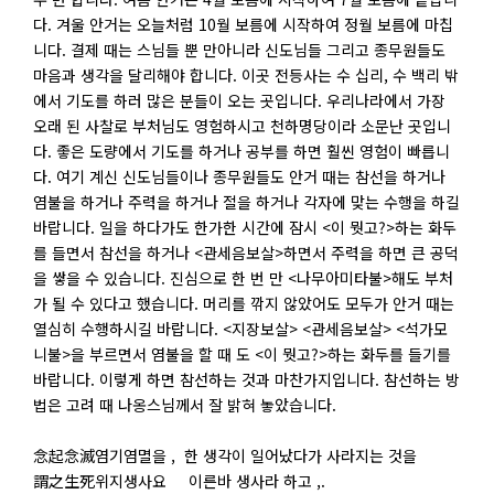
다. 겨울 안거는 오늘처럼 10월 보름에 시작하여 정월 보름에 마칩
니다. 결제 때는 스님들 뿐 만아니라 신도님들 그리고 종무원들도
마음과 생각을 달리해야 합니다. 이곳 전등사는 수 십리, 수 백리 밖
에서 기도를 하러 많은 분들이 오는 곳입니다. 우리나라에서 가장
오래 된 사찰로 부처님도 영험하시고 천하명당이라 소문난 곳입니
다. 좋은 도량에서 기도를 하거나 공부를 하면 훨씬 영험이 빠릅니
다. 여기 계신 신도님들이나 종무원들도 안거 때는 참선을 하거나
염불을 하거나 주력을 하거나 절을 하거나 각자에 맞는 수행을 하길
바랍니다. 일을 하다가도 한가한 시간에 잠시 <이 뭣고?>하는 화두
를 들면서 참선을 하거나 <관세음보살>하면서 주력을 하면 큰 공덕
을 쌓을 수 있습니다. 진심으로 한 번 만 <나무아미타불>해도 부처
가 될 수 있다고 했습니다. 머리를 깎지 않았어도 모두가 안거 때는
열심히 수행하시길 바랍니다. <지장보살> <관세음보살> <석가모
니불>을 부르면서 염불을 할 때 도 <이 뭣고?>하는 화두를 들기를
바랍니다. 이렇게 하면 참선하는 것과 마찬가지입니다. 참선하는 방
법은 고려 때 나옹스님께서 잘 밝혀 놓았습니다.
念起念滅염기염멸을 , 한 생각이 일어났다가 사라지는 것을
謂之生死위지생사요 이른바 생사라 하고 ,.