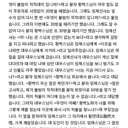
엇이 불법의 적적대의 입니까?>하고 묻자 황벽스님이 아무 말도 없
이 주장자로 사정없이 30방을 때렸습니다. 그래도 임제선사는 알
수가 없어 다시 한 번 <무엇이 불법의 적적대의 입니까?>라고 물었
습니다. 그러자 이번에도 30방을 때리기만 했습니다. 그래도 알 수
없어 다시 묻자 황벽스님은 또 30방을 때리기만 했습니다. 임제선
사는 <아! 나는 큰 스님과 인연이 없는가 보다>라고 생각하며 걸망
을 지고 떠나려고 했습니다. 황벽스님은 임제스님에게 <이곳을 떠
나려면 대우스님에게 가거라.>라고 일러주었습니다. 임제스님은 며
칠을 걸려 대우스님께 갔습니다. 임제선사가 대우스님이 계신 절에
다다르자 때 마침 나와 있던 대우스님이 임제스님을 보니 법기도 크
고 인물도 아주 좋았습니다. 대우스님이 <너는 지금 어디서 오느
냐?>라고 묻자 임제스님이 <황벽스님 회상에서 옵니다.>라고 대답
했습니다. <황벽이 무슨 말은 하던가?>하고 묻자 임제스님은 <말은
고사하고, 제가 불법의 적적대의를 묻자 방망이로 60방을 맞기 만
했습니다. 저의 허물이 어디에 있는지 알 수 없습니다.>라고 대답했
습니다. 그러자 대우스님이 <무엇이 어째? 황벽노파가 너를 위해
그렇게 애를 썼는데 이곳에 와서 너의 허물을 찾느냐?>며 꾸짖었습
니다. 이 말을 듣자마자 임제스님이 그 자리에서 활연대오豁然大
悟, 크게 깨달았습니다. 대 도인이 된 것입니다. 임제스님은 그 말은