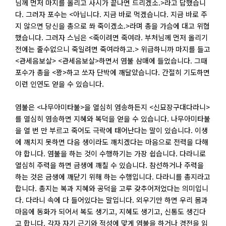
님께 먼저 마지를 올리고 사시가 끝나면 드리겠소.>라고 답했습니
다. 그러자 포수는 <아닙니다. 지금 바로 먹겠습니다. 지금 바로 주
지 않으면 당신을 총으로 쏴 죽이겠소.>라며 총을 가슴에 대고 위협
했습니다. 그러자 스님은 <죽이려면 죽여라. 부처님께 먼저 올리기
전에는 줄수없으니 죽일려면 죽여라하고.> 위급하니까 마지를 들고
<관세음보살> <관세음보살>하면서 염불 삼매에 들었습니다. 그때
포수가 총을 <꽝>하고 쏘자 단박에 깨달았습니다. 간절히 기도하면
이런 인연도 얻을 수 있습니다.
염불은 <나무아미타불>을 열심히 염송하든지 <신묘장구대다라니>
를 열심히 염송하면 지혜와 복덕을 얻을 수 있습니다. 나무아미타불
을 열 번 만 부르고 죽어도 극락에 태어난다는 말이 있습니다. 이생
에 깨치지 못하면 다음 생이라도 깨치겠다는 마음으로 전력을 다해
야 합니다. 염불을 하는 것이 수행하기는 가장 쉽습니다. 다라니로
열심히 주력을 하면 금생에 깨칠 수 있습니다. 참선하거나 주력을
하는 것은 금생에 깨닫기 위해 하는 수행입니다. 다라니를 총지라고
합니다. 총지는 복과 지혜와 공덕을 고루 갖추어저었다는 의미입니
다. 다라니 속에 다 들어있다는 말입니다. 외우기만 하면 우리 몸과
마음에 동화가 되어서 복도 생기고, 지혜도 생기고, 신통도 생긴다
고 합니다. 각자 자기 근기와 적성에 맞게 염불을 하거나 경전을 읽