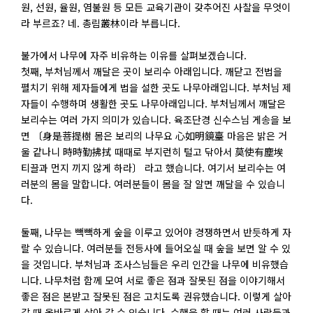
원, 선원, 율원, 염불원 등 모든 교육기관이 갖추어진 사찰을 무엇이
라 부르죠? 네. 총림叢林이라 부릅니다.
불가에서 나무에 자주 비유하는 이유를 살펴보겠습니다.
첫째, 부처님께서 깨달은 곳이 보리수 아래입니다. 깨닫고 전법을
펼치기 위해 제자들에게 법을 설한 곳도 나무아래입니다. 부처님 제
자들이 수행하며 생활한 곳도 나무아래입니다. 부처님께서 깨달은
보리수는 여러 가지 의미가 있습니다. 육조단경 신수스님 게송을 보
면 〔身是菩提樹 몸은 보리의 나무요 心如明鏡臺 마음은 밝은 거
울 같나니 時時勤拂拭 때때로 부지런히 털고 닦아서 莫使有塵埃
티끌과 먼지 끼지 않게 하라〕 라고 했습니다. 여기서 보리수는 여
러분의 몸을 말합니다. 여러분들이 몸을 잘 알면 깨달을 수 있습니
다.
둘째, 나무는 빽빽하게 숲을 이루고 있어야 경쟁하면서 반듯하게 자
랄 수 있습니다. 여러분들 전등사에 들어오실 때 숲을 보면 알 수 있
을 것입니다. 부처님과 조사스님들은 우리 인간을 나무에 비유했습
니다. 나무처럼 함께 모여 서로 좋은 점과 잘못된 점을 이야기해서
좋은 점은 본받고 잘못된 점은 고치도록 권유했습니다. 이렇게 살아
갈 때 올바르게 살아 갈 수 있습니다. 수행을 할 때는 여러 사람들과