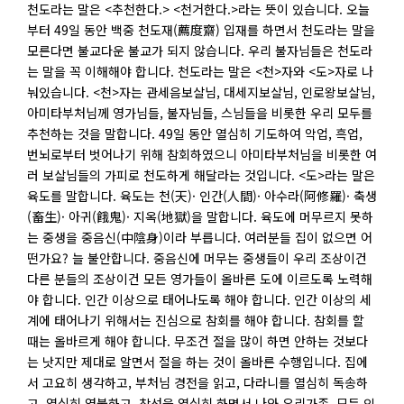
천도라는 말은 <추천한다.> <천거한다.>라는 뜻이 있습니다. 오늘
부터 49일 동안 백중 천도재(薦度齋) 입재를 하면서 천도라는 말을
모른다면 불교다운 불교가 되지 않습니다. 우리 불자님들은 천도라
는 말을 꼭 이해해야 합니다. 천도라는 말은 <천>자와 <도>자로 나
눠있습니다. <천>자는 관세음보살님, 대세지보살님, 인로왕보살님,
아미타부처님께 영가님들, 불자님들, 스님들을 비롯한 우리 모두를
추천하는 것을 말합니다. 49일 동안 열심히 기도하여 악업, 흑업,
번뇌로부터 벗어나기 위해 참회하였으니 아미타부처님을 비롯한 여
러 보살님들의 가피로 천도하게 해달라는 것입니다. <도>라는 말은
육도를 말합니다. 육도는 천(天)· 인간(人間)· 아수라(阿修羅)· 축생
(畜生)· 아귀(餓鬼)· 지옥(地獄)을 말합니다. 육도에 머무르지 못하
는 중생을 중음신(中陰身)이라 부릅니다. 여러분들 집이 없으면 어
떤가요? 늘 불안합니다. 중음신에 머무는 중생들이 우리 조상이건
다른 분들의 조상이건 모든 영가들이 올바른 도에 이르도록 노력해
야 합니다. 인간 이상으로 태어나도록 해야 합니다. 인간 이상의 세
계에 태어나기 위해서는 진심으로 참회를 해야 합니다. 참회를 할
때는 올바르게 해야 합니다. 무조건 절을 많이 하면 안하는 것보다
는 낫지만 제대로 알면서 절을 하는 것이 올바른 수행입니다. 집에
서 고요히 생각하고, 부처님 경전을 읽고, 다라니를 열심히 독송하
고, 열심히 염불하고, 참선을 열심히 하면서 나와 우리가족, 모든 인