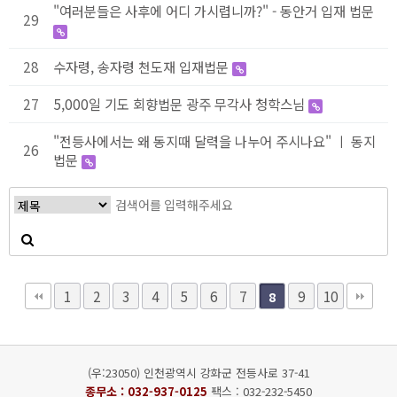
"여러분들은 사후에 어디 가시렵니까?" - 동안거 입재 법문
29
28
수자령, 송자령 천도재 입재법문
27
5,000일 기도 회향법문 광주 무각사 청학스님
"전등사에서는 왜 동지때 달력을 나누어 주시나요" ㅣ 동지
26
법문
1
2
3
4
5
6
7
9
10
8
(우:23050) 인천광역시 강화군 전등사로 37-41
종무소 :
032-937-0125
팩스 : 032-232-5450