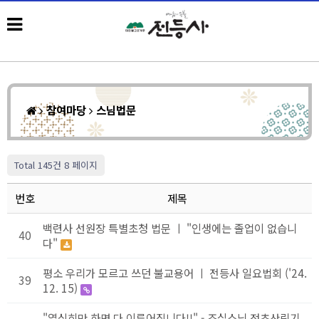
참여마당
스님법문
Total 145건
8 페이지
번호
제목
백련사 선원장 특별초청 법문 ㅣ "인생에는 졸업이 없습니
40
다"
평소 우리가 모르고 쓰던 불교용어 ㅣ 전등사 일요법회 ('24.
39
12. 15)
"열심히만 하면 다 이루어집니다!!" - 조실스님 정초산림기