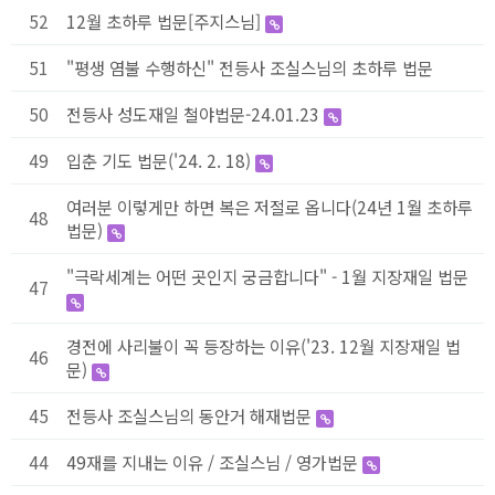
52
12월 초하루 법문[주지스님]
51
"평생 염불 수행하신" 전등사 조실스님의 초하루 법문
50
전등사 성도재일 철야법문-24.01.23
49
입춘 기도 법문('24. 2. 18)
여러분 이렇게만 하면 복은 저절로 옵니다(24년 1월 초하루
48
법문)
"극락세계는 어떤 곳인지 궁금합니다" - 1월 지장재일 법문
47
경전에 사리불이 꼭 등장하는 이유('23. 12월 지장재일 법
46
문)
45
전등사 조실스님의 동안거 해재법문
44
49재를 지내는 이유 / 조실스님 / 영가법문