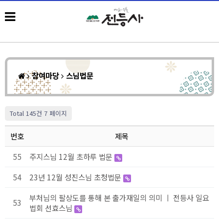
참여마당
스님법문
Total 145건
7 페이지
번호
제목
55
주지스님 12월 초하루 법문
54
23년 12월 성진스님 초청법문
부처님의 팔상도를 통해 본 출가재일의 의미 ㅣ 전등사 일요
53
법회 선효스님