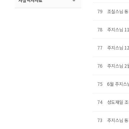
사찰역사자료
79
조실스님 동
78
주지스님 1
77
주지스님 1
76
주지스님 2
75
6월 주지스
74
성도재일 조
73
주지스님 동