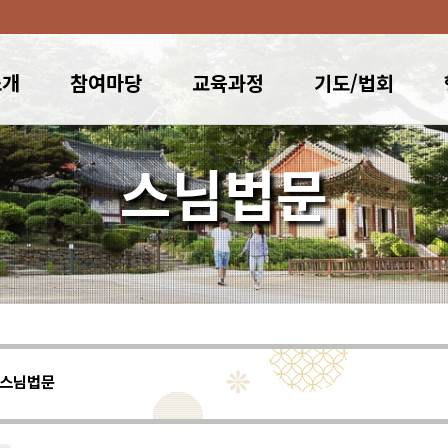
소개
참여마당
교육과정
기도/법회
스님법문
스님법문