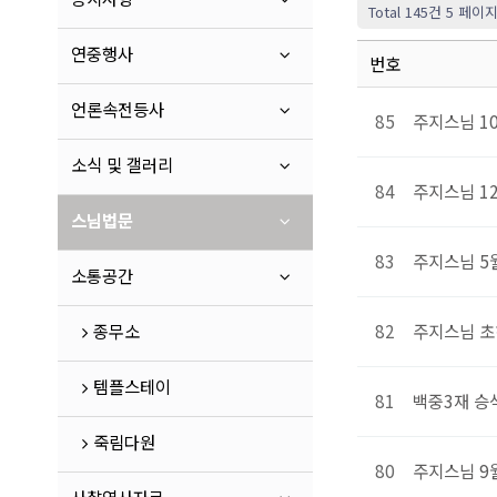
Total 145건
5 페이
연중행사
번호
언론속전등사
85
주지스님 1
소식 및 갤러리
84
주지스님 1
스님법문
83
주지스님 5
소통공간
종무소
82
주지스님 초
템플스테이
81
백중3재 승
죽림다원
80
주지스님 9