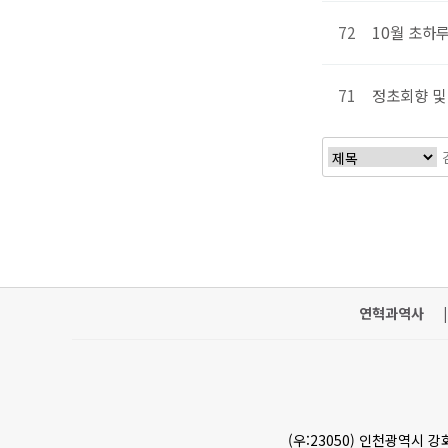
72
10월 초하
71
정초회향 및
처음
연혁과역사
|
(우:23050) 인천광역시 강