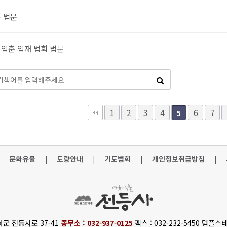
루 법문
 입춘 입재 법회 법문
맨끝
1
2
3
4
6
7
5
문화유물
|
도량안내
|
기도법회
|
개인정보취급방침
|
화군 전등사로 37-41
종무소 : 032-937-0125
팩스 : 032-232-5450 템플스테