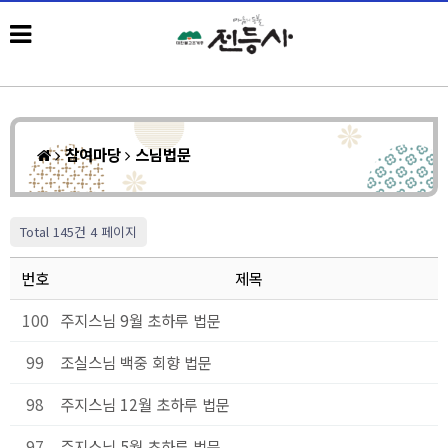
참여마당
스님법문
Total 145건
4 페이지
번호
제목
100
주지스님 9월 초하루 법문
99
조실스님 백중 회향 법문
98
주지스님 12월 초하루 법문
97
주지스님 5월 초하루 법문