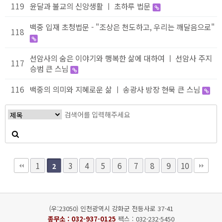
119
윤달과 불교의 신앙생활 ㅣ 초하루 법문
백중 입재 초청법문 - "조상은 천도하고, 우리는 깨달음으로"
118
선암사의 숨은 이야기와 행복한 삶에 대하여 ㅣ 선암사 주지
117
승범 큰 스님
116
백중의 의미와 지혜로운 삶 ㅣ 송광사 방장 현묵 큰 스님
1
3
4
5
6
7
8
9
10
2
(우:23050) 인천광역시 강화군 전등사로 37-41
종무소 :
032-937-0125
팩스 : 032-232-5450