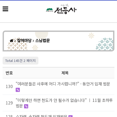
참여마당
스님법문
Total 145건
2 페이지
번호
제목
"여러분들은 사후에 어디 가시렵니까?" - 동안거 입재 법문
130
"이렇게만 하면 천도가 안 될수가 없습니다" ㅣ 11월 초하루
129
법문
128
수자령, 송자령 천도재 입재법문