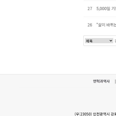
27
5,000일
26
"삶이 바뀌
처음
연혁과역사
|
(우:23050) 인천광역시 강