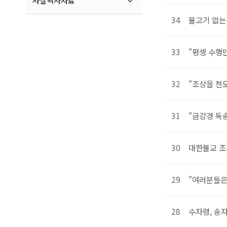
사찰역사자료
34
물고기 없는
33
"평생 수행
32
"조상을 천
31
"금강경 독
30
대한불교 조
29
"여러분들은
28
수자령, 송