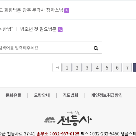
 기도 회향법문 광주 무각사 청학스님
는 방법" ㅣ 병오년 첫 일요법문
맨끝
1
2
3
4
5
6
7
문화유물
|
도량안내
|
기도법회
|
개인정보취급방침
|
화군 전등사로 37-41
종무소 : 032-937-0125
팩스 : 032-232-5450 템플스테