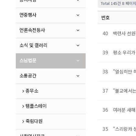
Total 145건
8 페이
연중행사
번호
언론속전등사
40
백련사 선원
소식 및 갤러리
39
평소 우리가 
스님법문
38
"열심히만 
소통공간
종무소
37
"불교에서는
템플스테이
36
여러분 새해
죽림다원
35
"스리랑카 