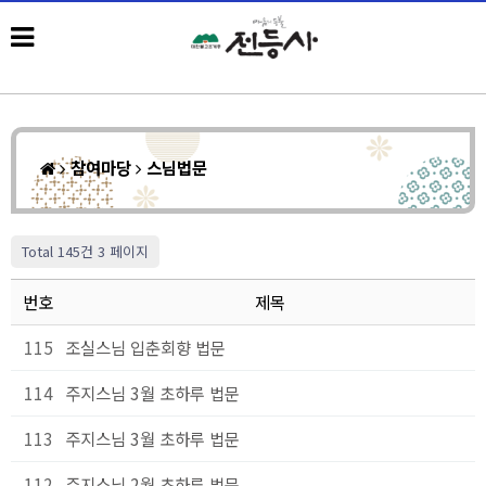
참여마당
스님법문
Total 145건
3 페이지
번호
제목
115
조실스님 입춘회향 법문
114
주지스님 3월 초하루 법문
113
주지스님 3월 초하루 법문
112
주지스님 2월 초하루 법문