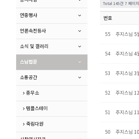
Total 145건
7 페이
연중행사
번호
언론속전등사
55
주지스님 5
소식 및 갤러리
54
주지스님 4
스님법문
53
주지스님 3
소통공간
종무소
52
주지스님 1
템플스테이
51
주지스님 1
죽림다원
50
주지스님 1