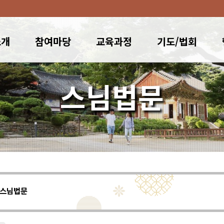
소개
참여마당
교육과정
기도/법회
스님법문
스님법문