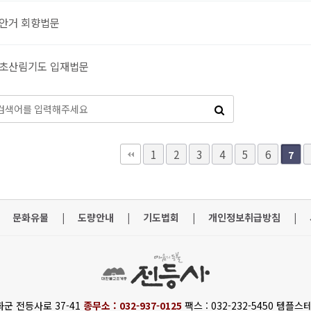
안거 회향법문
정초산림기도 입재법문
맨끝
1
2
3
4
5
6
7
문화유물
|
도량안내
|
기도법회
|
개인정보취급방침
|
화군 전등사로 37-41
종무소 : 032-937-0125
팩스 : 032-232-5450 템플스테