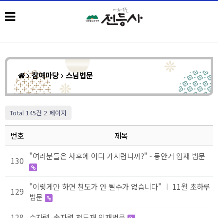
참여마당
스님법문
Total 145건
2 페이지
번호
제목
"여러분들은 사후에 어디 가시렵니까?" - 동안거 입재 법문
130
"이렇게만 하면 천도가 안 될수가 없습니다" ㅣ 11월 초하루
129
법문
128
수자령, 송자령 천도재 입재법문