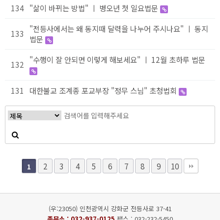
134
"삶이 바뀌는 방법" ㅣ 병오년 첫 일요법문
"전등사에서는 왜 동지때 달력을 나누어 주시나요" ㅣ 동지
133
법문
"수행이 잘 안되면 이렇게 해보세요" ㅣ 12월 초하루 법문
132
131
대한불교 조계종 포교부장 "정무 스님" 초청법회
2
3
4
5
6
7
8
9
10
1
(우:23050) 인천광역시 강화군 전등사로 37-41
종무소 :
032-937-0125
팩스 : 032-232-5450