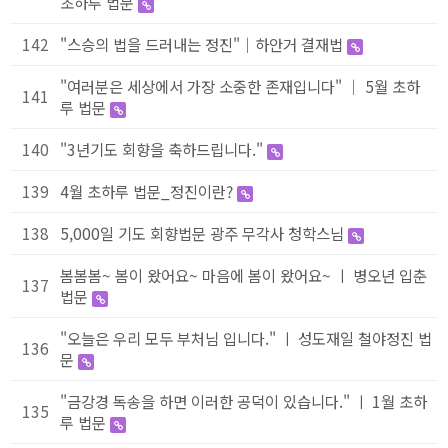
초하루 법문
142
"스승의 법을 드러내는 정진"｜하안거 결재법
"여러분은 세상에서 가장 소중한 존재입니다" ｜ 5월 초하
141
루 법문
140
"3년기도 회향을 축하드립니다."
139
4월 초하루 법문_정진이란?
138
5,000일 기도 회향법문 광주 무각사 청학스님
봄봄봄~ 봄이 왔어요~ 마음에 봄이 왔어요~ ㅣ 병오년 입춘
137
법문
"오늘은 우리 모두 부처님 입니다." ㅣ 성도재일 철야정진 법
136
문
"금강경 독송을 하면 이러한 공덕이 있습니다." ㅣ 1월 초하
135
루 법문